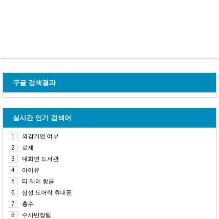
구글 검색결과
실시간 인기 검색어
1
외감기업 여부
2
로제
3
대화면 도서관
4
아이유
5
티 웨이 항공
6
삼성 도어락 휴대폰
7
홍수
8
수사반장팀