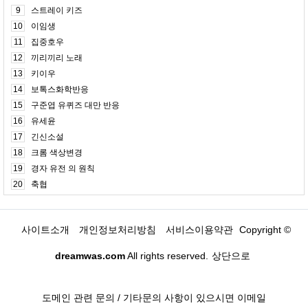
9
스트레이 키즈
10
이임생
11
집중호우
12
끼리끼리 노래
13
키이우
14
보톡스화학반응
15
구준엽 유퀴즈 대만 반응
16
유세윤
17
긴신소설
18
크롬 색상변경
19
경자 유전 의 원칙
20
축협
사이트소개
개인정보처리방침
서비스이용약관
Copyright ©
dreamwas.com
All rights reserved.
상단으로
도메인 관련 문의 / 기타문의 사항이 있으시면 이메일