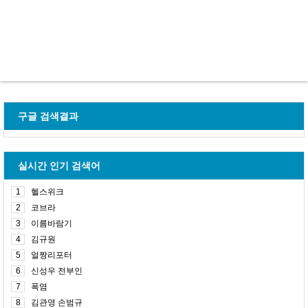
구글 검색결과
실시간 인기 검색어
1
헬스위크
2
코브라
3
이름바람기
4
김규원
5
얼짱리포터
6
신성우 전부인
7
폭염
8
김관영 손범규