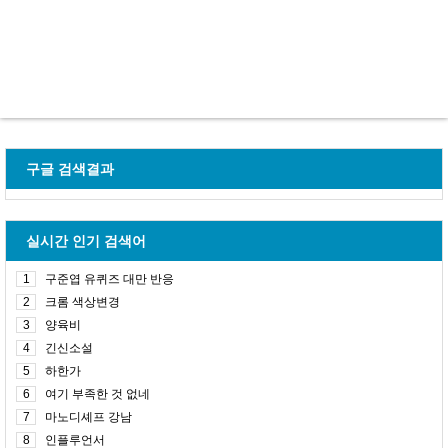
구글 검색결과
실시간 인기 검색어
1
구준엽 유퀴즈 대만 반응
2
크롬 색상변경
3
양육비
4
긴신소설
5
하한가
6
여기 부족한 것 없네
7
마노디셰프 강남
8
인플루언서