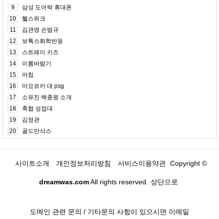
9
삼성 도어락 휴대폰
10
헬스위크
11
김관영 손범규
12
보톡스화학반응
13
스트레이 키즈
14
이름바람기
15
아침
16
마요르카 대 psg
17
소유진 백종원 소개
18
축협 성접대
19
김정관
20
골드만삭스
사이트소개
개인정보처리방침
서비스이용약관
Copyright ©
dreamwas.com
All rights reserved.
상단으로
도메인 관련 문의 / 기타문의 사항이 있으시면 이메일