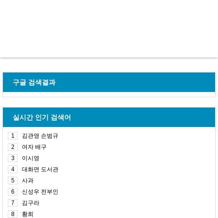
구글 검색결과
실시간 인기 검색어
1
김관영 손범규
2
여자 배구
3
이시영
4
대화면 도서관
5
사과
6
신성우 전부인
7
김구라
8
황희