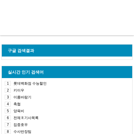
구글 검색결과
실시간 인기 검색어
1
롯데백화점 수능할인
2
키이우
3
이름바람기
4
축협
5
양육비
6
전체 lt 기사목록
7
집중호우
8
수사반장팀