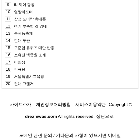
9
티 웨이 항공
10
얼짱리포터
11
삼성 도어락 휴대폰
12
여기 부족한 것 없네
13
중국등축제
14
현대 투싼
15
구준엽 유퀴즈 대만 반응
16
소유진 백종원 소개
17
이임생
18
김규원
19
서울특별시교육청
20
현대 그랜저
사이트소개
개인정보처리방침
서비스이용약관
Copyright ©
dreamwas.com
All rights reserved.
상단으로
도메인 관련 문의 / 기타문의 사항이 있으시면 이메일