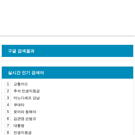
구글 검색결과
실시간 인기 검색어
1
교통카드
2
추석 민생지원금
3
마노디셰프 강남
4
쿠데타
5
웃어라 동해야
6
김관영 손범규
7
대통령
8
민생지원금