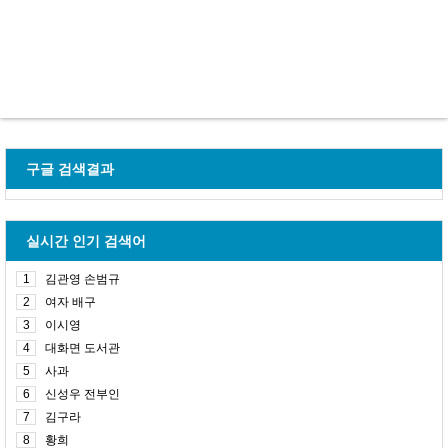
구글 검색결과
실시간 인기 검색어
1
김관영 손범규
2
여자 배구
3
이시영
4
대화면 도서관
5
사과
6
신성우 전부인
7
김구라
8
황희