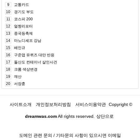
9
교통카드
10
경기도 부도
11
코스피 200
12
얼짱리포터
13
중국등축제
14
마노디셰프 강남
15
배인규
16
구준엽 유퀴즈 대만 반응
17
돌산도 컨테이너 살인사건
18
크롬 색상변경
19
재산
20
서장훈
사이트소개
개인정보처리방침
서비스이용약관
Copyright ©
dreamwas.com
All rights reserved.
상단으로
도메인 관련 문의 / 기타문의 사항이 있으시면 이메일