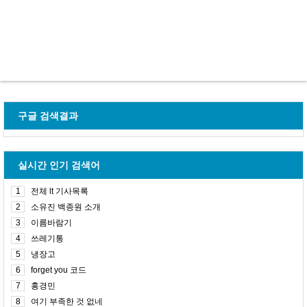
구글 검색결과
실시간 인기 검색어
1
전체 lt 기사목록
2
소유진 백종원 소개
3
이름바람기
4
쓰레기통
5
냉장고
6
forget you 코드
7
홍경민
8
여기 부족한 것 없네