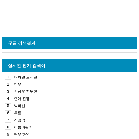
구글 검색결과
실시간 인기 검색어
1
대화면 도서관
2
한우
3
신성우 전부인
4
연애 전쟁
5
박하선
6
무릎
7
레임덕
8
이름바람기
9
배우 하영