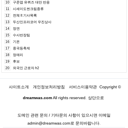
10
구준엽 유퀴즈 대만 반응
11
시세이도썬크림종류
12
전체 lt 기사목록
13
두산인프라코어 우진상사
14
정연
15
수사반장팀
16
기온
17
중국등축제
18
정애리
19
후보
20
외국인 근로자 h2
사이트소개
개인정보처리방침
서비스이용약관
Copyright ©
dreamwas.com
All rights reserved.
상단으로
도메인 관련 문의 / 기타문의 사항이 있으시면 이메일
admin@dreamwas.com로 문의바랍니다.