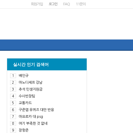
회원가입
로그인
FAQ
1:1문의
실시간 인기 검색어
1
배인규
2
마노디셰프 강남
3
추석 민생지원금
4
수사반장팀
5
교통카드
6
구준엽 유퀴즈 대만 반응
7
마요르카 대 psg
8
여기 부족한 것 없네
9
장항준