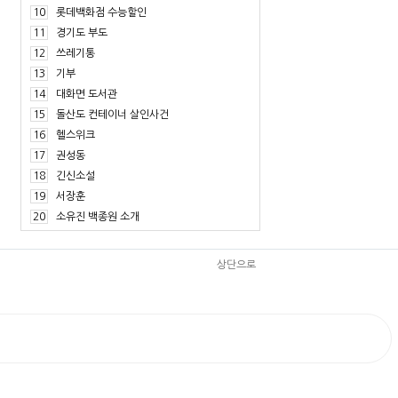
10
롯데백화점 수능할인
11
경기도 부도
12
쓰레기통
13
기부
14
대화면 도서관
15
돌산도 컨테이너 살인사건
16
헬스위크
17
권성동
18
긴신소설
19
서장훈
20
소유진 백종원 소개
상단으로