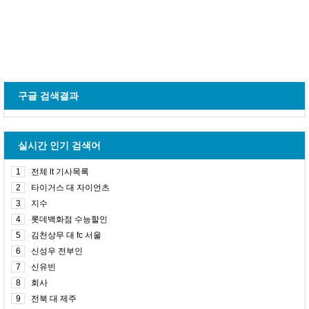
구글 검색결과
실시간 인기 검색어
1
전체 lt 기사목록
2
타이거스 대 자이언츠
3
지수
4
롯데백화점 수능할인
5
김천상무 대 fc 서울
6
신성우 전부인
7
신유빈
8
회사
9
전북 대 제주