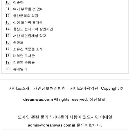
10
정준하
11
여기 부족한 것 없네
12
금산군의회 의원
13
삼성 도어락 휴대폰
14
돌산도 컨테이너 살인사건
15
서산 이편한세상 학교
16
손현보
17
소유진 백종원 소개
18
대화면 도서관
19
김관영 손범규
20
뉴데일리
사이트소개
개인정보처리방침
서비스이용약관
Copyright ©
dreamwas.com
All rights reserved.
상단으로
도메인 관련 문의 / 기타문의 사항이 있으시면 이메일
admin@dreamwas.com로 문의바랍니다.