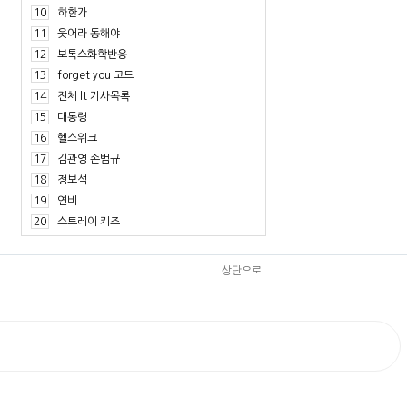
10
하한가
11
웃어라 동해야
12
보톡스화학반응
13
forget you 코드
14
전체 lt 기사목록
15
대통령
16
헬스위크
17
김관영 손범규
18
정보석
19
연비
20
스트레이 키즈
상단으로