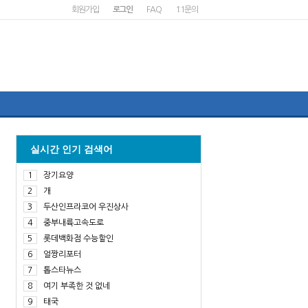
회원가입
로그인
FAQ
1:1문의
실시간 인기 검색어
1
장기요양
2
개
3
두산인프라코어 우진상사
4
중부내륙고속도로
5
롯데백화점 수능할인
6
얼짱리포터
7
톱스타뉴스
8
여기 부족한 것 없네
9
태국