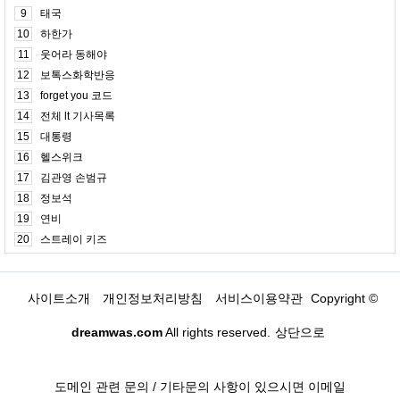
9
태국
10
하한가
11
웃어라 동해야
12
보톡스화학반응
13
forget you 코드
14
전체 lt 기사목록
15
대통령
16
헬스위크
17
김관영 손범규
18
정보석
19
연비
20
스트레이 키즈
사이트소개
개인정보처리방침
서비스이용약관
Copyright ©
dreamwas.com
All rights reserved.
상단으로
도메인 관련 문의 / 기타문의 사항이 있으시면 이메일