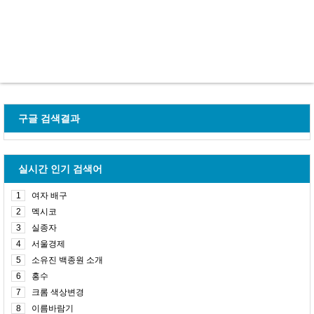
구글 검색결과
실시간 인기 검색어
1
여자 배구
2
멕시코
3
실종자
4
서울경제
5
소유진 백종원 소개
6
홍수
7
크롬 색상변경
8
이름바람기