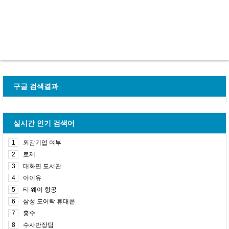
구글 검색결과
실시간 인기 검색어
1
외감기업 여부
2
로제
3
대화면 도서관
4
아이유
5
티 웨이 항공
6
삼성 도어락 휴대폰
7
홍수
8
수사반장팀