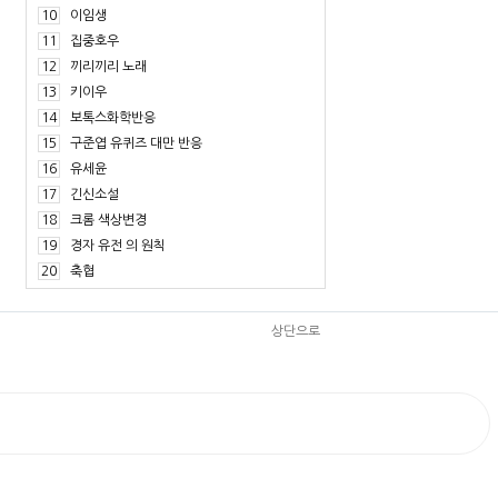
10
이임생
11
집중호우
12
끼리끼리 노래
13
키이우
14
보톡스화학반응
15
구준엽 유퀴즈 대만 반응
16
유세윤
17
긴신소설
18
크롬 색상변경
19
경자 유전 의 원칙
20
축협
상단으로