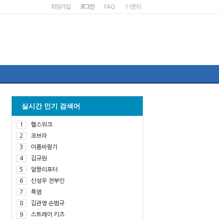
회원가입
로그인
FAQ
1:1문의
실시간 인기 검색어
1
헬스위크
2
코브라
3
이름바람기
4
김규원
5
얼짱리포터
6
신성우 전부인
7
폭염
8
김관영 손범규
9
스트레이 키즈