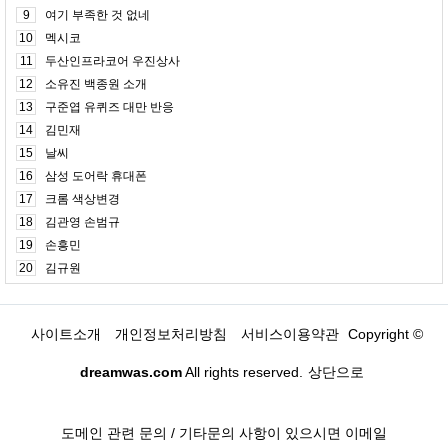
9
여기 부족한 것 없네
10
멕시코
11
두산인프라코어 우진상사
12
소유진 백종원 소개
13
구준엽 유퀴즈 대만 반응
14
김민재
15
날씨
16
삼성 도어락 휴대폰
17
크롬 색상변경
18
김관영 손범규
19
손흥민
20
김규원
사이트소개
개인정보처리방침
서비스이용약관
Copyright ©
dreamwas.com
All rights reserved.
상단으로
도메인 관련 문의 / 기타문의 사항이 있으시면 이메일