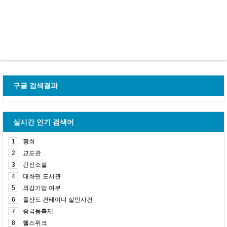
구글 검색결과
실시간 인기 검색어
1
황희
2
교도관
3
긴신소설
4
대화면 도서관
5
외감기업 여부
6
돌산도 컨테이너 살인사건
7
중국등축제
8
헬스위크