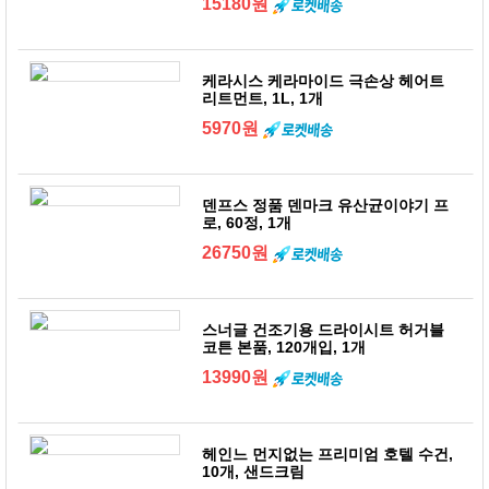
15180원
케라시스 케라마이드 극손상 헤어트
리트먼트, 1L, 1개
5970원
덴프스 정품 덴마크 유산균이야기 프
로, 60정, 1개
26750원
스너글 건조기용 드라이시트 허거블
코튼 본품, 120개입, 1개
13990원
헤인느 먼지없는 프리미엄 호텔 수건,
10개, 샌드크림