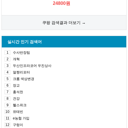
24800원
쿠팡 검색결과 더보기 →
실시간 인기 검색어
1
수사반장팀
2
개혁
3
두산인프라코어 우진상사
4
얼짱리포터
5
크롬 색상변경
6
장교
7
홍석천
8
건강
9
헬스위크
10
유태빈
11
e농협 가입
12
구렁이