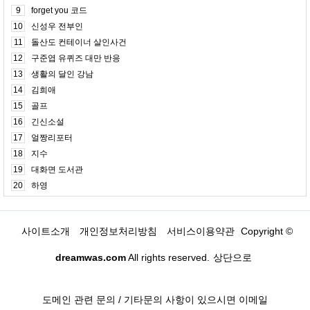
9
forget you 코드
10
신성우 전부인
11
돌산도 컨테이너 살인사건
12
구준엽 유퀴즈 대만 반응
13
생활의 달인 강남
14
김희애
15
골프
16
긴신소설
17
얼짱리포터
18
지수
19
대화면 도서관
20
하영
사이트소개
개인정보처리방침
서비스이용약관
Copyright ©
dreamwas.com
All rights reserved.
상단으로
도메인 관련 문의 / 기타문의 사항이 있으시면 이메일