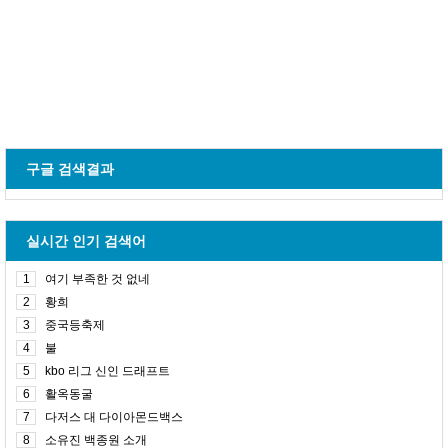
구글 검색결과
실시간 인기 검색어
1
여기 부족한 것 없네
2
황희
3
중국등축제
4
불
5
kbo 리그 신인 드래프트
6
활옥동굴
7
다저스 대 다이아몬드백스
8
소유진 백종원 소개