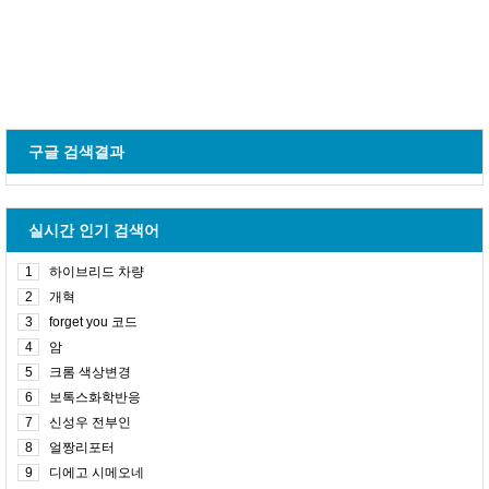
구글 검색결과
실시간 인기 검색어
1
하이브리드 차량
2
개혁
3
forget you 코드
4
암
5
크롬 색상변경
6
보톡스화학반응
7
신성우 전부인
8
얼짱리포터
9
디에고 시메오네