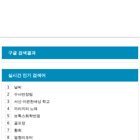
구글 검색결과
실시간 인기 검색어
1
날씨
2
수사반장팀
3
서산 이편한세상 학교
4
끼리끼리 노래
5
보톡스화학반응
6
골프장
7
황희
8
얼짱리포터