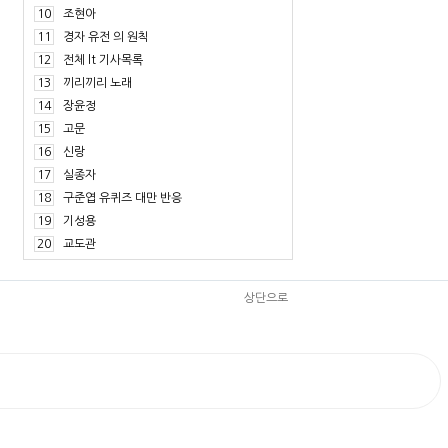
10
조현아
11
경자 유전 의 원칙
12
전체 lt 기사목록
13
끼리끼리 노래
14
장윤정
15
고문
16
신랑
17
실종자
18
구준엽 유퀴즈 대만 반응
19
기성용
20
교도관
상단으로