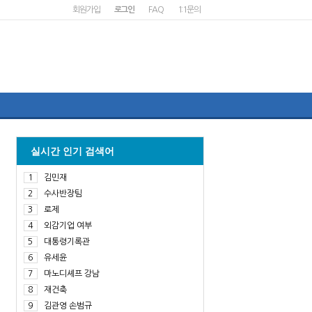
회원가입
로그인
FAQ
1:1문의
실시간 인기 검색어
1
김민재
2
수사반장팀
3
로제
4
외감기업 여부
5
대통령기록관
6
유세윤
7
마노디셰프 강남
8
재건축
9
김관영 손범규