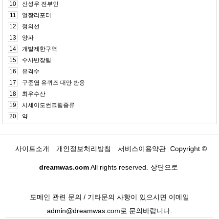
10
신성우 전부인
11
얼짱리포터
12
정의선
13
양파
14
개발제한구역
15
수사반장팀
16
유격수
17
구준엽 유퀴즈 대만 반응
18
최우수산
19
시세이도썬크림종류
20
약
사이트소개
개인정보처리방침
서비스이용약관
Copyright ©
dreamwas.com
All rights reserved.
상단으로
도메인 관련 문의 / 기타문의 사항이 있으시면 이메일
admin@dreamwas.com로 문의바랍니다.