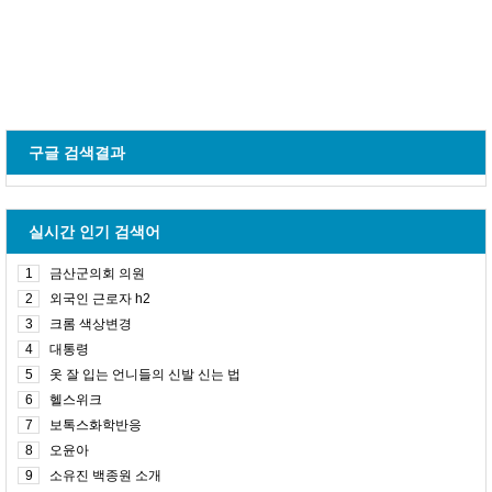
구글 검색결과
실시간 인기 검색어
1
금산군의회 의원
2
외국인 근로자 h2
3
크롬 색상변경
4
대통령
5
옷 잘 입는 언니들의 신발 신는 법
6
헬스위크
7
보톡스화학반응
8
오윤아
9
소유진 백종원 소개