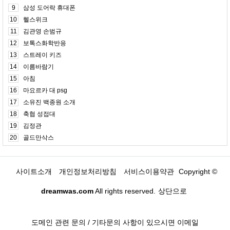
9
삼성 도어락 휴대폰
10
헬스위크
11
김관영 손범규
12
보톡스화학반응
13
스트레이 키즈
14
이름바람기
15
아침
16
마요르카 대 psg
17
소유진 백종원 소개
18
축협 성접대
19
김정관
20
골드만삭스
사이트소개
개인정보처리방침
서비스이용약관
Copyright ©
dreamwas.com
All rights reserved.
상단으로
도메인 관련 문의 / 기타문의 사항이 있으시면 이메일