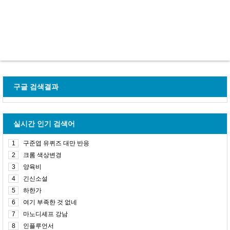
구글 검색결과
실시간 인기 검색어
1
구준엽 유퀴즈 대만 반응
2
크롬 색상변경
3
양육비
4
긴신소설
5
하한가
6
여기 부족한 것 없네
7
마노디셰프 강남
8
인플루언서