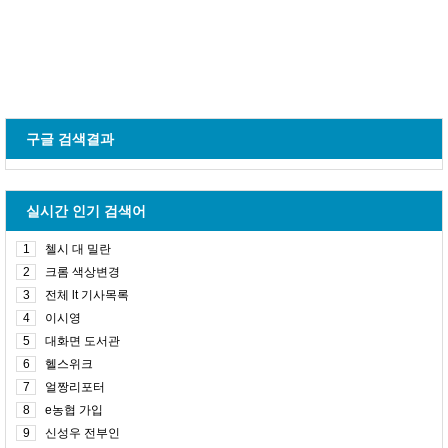
구글 검색결과
실시간 인기 검색어
1
첼시 대 밀란
2
크롬 색상변경
3
전체 lt 기사목록
4
이시영
5
대화면 도서관
6
헬스위크
7
얼짱리포터
8
e농협 가입
9
신성우 전부인