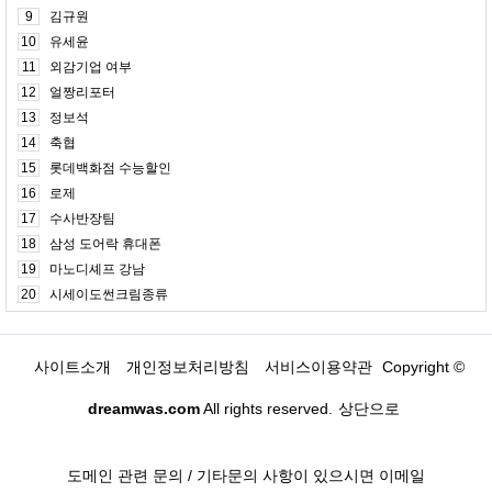
9
김규원
10
유세윤
11
외감기업 여부
12
얼짱리포터
13
정보석
14
축협
15
롯데백화점 수능할인
16
로제
17
수사반장팀
18
삼성 도어락 휴대폰
19
마노디셰프 강남
20
시세이도썬크림종류
사이트소개
개인정보처리방침
서비스이용약관
Copyright ©
dreamwas.com
All rights reserved.
상단으로
도메인 관련 문의 / 기타문의 사항이 있으시면 이메일