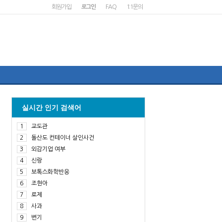
회원가입
로그인
FAQ
1:1문의
실시간 인기 검색어
1
교도관
2
돌산도 컨테이너 살인사건
3
외감기업 여부
4
신랑
5
보톡스화학반응
6
조현아
7
로제
8
사과
9
변기