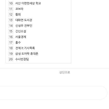
10
서산 이편한세상 학교
11
코브라
12
황희
13
대화면 도서관
14
신성우 전부인
15
긴신소설
16
서울경제
17
홍수
18
전체 lt 기사목록
19
삼성 도어락 휴대폰
20
수사반장팀
상단으로