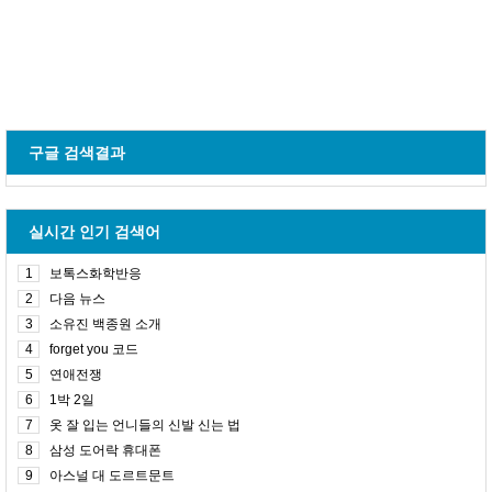
구글 검색결과
실시간 인기 검색어
1
보톡스화학반응
2
다음 뉴스
3
소유진 백종원 소개
4
forget you 코드
5
연애전쟁
6
1박 2일
7
옷 잘 입는 언니들의 신발 신는 법
8
삼성 도어락 휴대폰
9
아스널 대 도르트문트