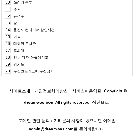
10
쓰레기 봉투
11
주거
12
유격수
13
술
14
돌산도 컨테이너 살인사건
15
거북
16
대화면 도서관
17
조희대
18
맨 시티 대 아틀레티코
19
경기도
20
두산인프라코어 우진상사
사이트소개
개인정보처리방침
서비스이용약관
Copyright ©
dreamwas.com
All rights reserved.
상단으로
도메인 관련 문의 / 기타문의 사항이 있으시면 이메일
admin@dreamwas.com로 문의바랍니다.