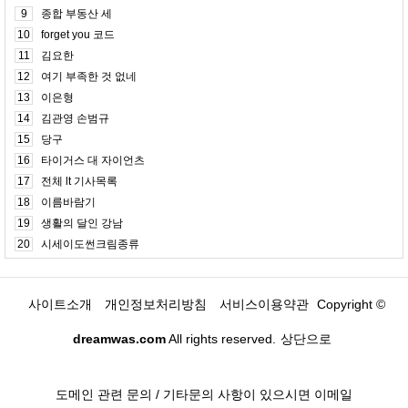
9
종합 부동산 세
10
forget you 코드
11
김요한
12
여기 부족한 것 없네
13
이은형
14
김관영 손범규
15
당구
16
타이거스 대 자이언츠
17
전체 lt 기사목록
18
이름바람기
19
생활의 달인 강남
20
시세이도썬크림종류
사이트소개
개인정보처리방침
서비스이용약관
Copyright ©
dreamwas.com
All rights reserved.
상단으로
도메인 관련 문의 / 기타문의 사항이 있으시면 이메일