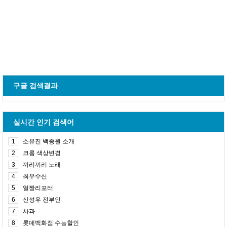
구글 검색결과
실시간 인기 검색어
1
소유진 백종원 소개
2
크롬 색상변경
3
끼리끼리 노래
4
최우수산
5
얼짱리포터
6
신성우 전부인
7
사과
8
롯데백화점 수능할인