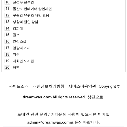
10
신성우 전부인
11
돌산도 컨테이너 살인사건
12
구준엽 유퀴즈 대만 반응
13
생활의 달인 강남
14
김희애
15
골프
16
긴신소설
17
얼짱리포터
18
지수
19
대화면 도서관
20
하영
사이트소개
개인정보처리방침
서비스이용약관
Copyright ©
dreamwas.com
All rights reserved.
상단으로
도메인 관련 문의 / 기타문의 사항이 있으시면 이메일
admin@dreamwas.com로 문의바랍니다.