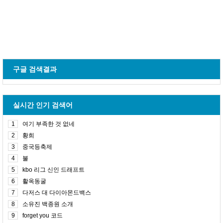
구글 검색결과
실시간 인기 검색어
1
여기 부족한 것 없네
2
황희
3
중국등축제
4
불
5
kbo 리그 신인 드래프트
6
활옥동굴
7
다저스 대 다이아몬드백스
8
소유진 백종원 소개
9
forget you 코드