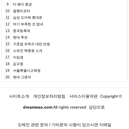
9
티 웨이 항공
10
얼짱리포터
11
삼성 도어락 휴대폰
12
여기 부족한 것 없네
13
중국등축제
14
현대 투싼
15
구준엽 유퀴즈 대만 반응
16
소유진 백종원 소개
17
이임생
18
김규원
19
서울특별시교육청
20
현대 그랜저
사이트소개
개인정보처리방침
서비스이용약관
Copyright ©
dreamwas.com
All rights reserved.
상단으로
도메인 관련 문의 / 기타문의 사항이 있으시면 이메일