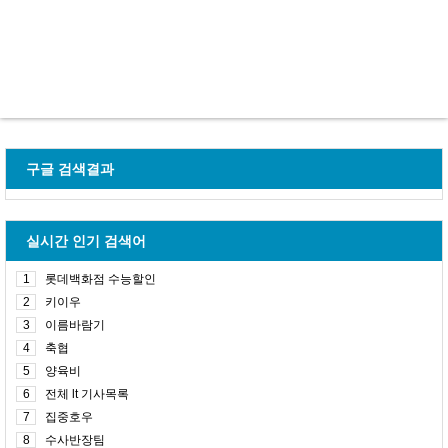
구글 검색결과
실시간 인기 검색어
1
롯데백화점 수능할인
2
키이우
3
이름바람기
4
축협
5
양육비
6
전체 lt 기사목록
7
집중호우
8
수사반장팀