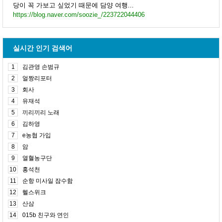
당이 꼭 가보고 싶었기 때문에 담양 여행...
https://blog.naver.com/soozie_/223722044406
실시간 인기 검색어
1
김관영 손범규
2
얼짱리포터
3
회사
4
유재석
5
끼리끼리 노래
6
김하영
7
e농협 가입
8
암
9
열혈농구단
10
홍석천
11
순항 미사일 잠수함
12
헬스위크
13
산삼
14
015b 친구와 연인