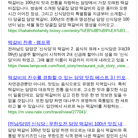
떡갈비는 100년의 맛과 전통을 자랑하는 담양에서 가장 오래된 떡갈
비집입니다. 방송에 소개된 당골집 담양 떡갈비의 깊은 풍미와 오랜
시간 이어진 정성, 그리고 신식당만의 특별함을 지금부터 소개합니
다.당골집 담양 떡갈비, 100년의 전통과 명성전남 담양 신식당은 100
년이 넘는 세월 동안 당골집 담양 떡갈비의 명성을 이어오고...
https://hahahohofamily.tistory.com/entry/%EB%8B%B9%EA%B3%A8%EC%A7%91-%EB%8B%B4%EC%96%91-%EB%96%A1%EA%B0%88%EB%B9%84-100%EB%85%84%EC%9D%98-%EB%A7%9B-%EB%8B%B4%EC%96%91-%EC%8B%A0%EC%8B%9D%EB%8B%B9
떡갈비 찬류 - 램프쿡
전라남도 담양군 ‘신식당’의 떡갈비 2. 음식의 유래 • 신식당은 1대(19
09년) 남광주 할머님이 시작하여 2대 신금례 할머니의 성을 따 ‘신식
당’이라 하였고, 그때 붙은 이름이 자금까지 이어져 내려오고 있음. •
https://www.lampcook.com/food_story/restaurant_sub_story_view.php?idx_no=5-7
떡갈비의 진수를 경험할 수 있는 담양 맛집 베스트 3 | 인포매틱스뷰
자연경관뿐만 아니라, 맛있는 음식으로도 유명한 지역입니다. 특히
떡갈비는 담양의 대표적인 전통 음식으로, 고소한 맛과 쫄깃한 식감
이 일품인데요. 담양 떡갈비의 깊고 진한 맛은 한 번 맛보면 잊을 수
없을 것입니다. 또한 담양 하면 대나무가 유명하여 죽통밥도 한 세트
라고 볼 수 있습니다. 입안에서 사르르 녹는 떡갈비를 자랑하는...
https://m.view.nate.com/travel/view/277041/
[전남/담양] 신식당 : 무한도전 담양 떡갈비 100년 맛집 내돈내산
담양 떡갈비 100년 맛집 담양 하면 떠오르는 대표 음식 떡갈비와 죽
통밥 무도키즈인 나는 무한도전 식객 편에 나온 떡갈비 장인의 신식