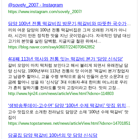
@sovely_2007 - Instagram
https://www.instagram.com/sovely_2007/
담양 100년 전통 떡갈비집 방문기,떡갈비와 따뜻한 국수가 어우러진 전통의 맛
끼의 여운 담양의 100년 전통 떡갈비집은 그저 오래된 가게가 아니
라, 시간이 만든 정직한 맛을 지닌 곳이었습니다. 자극적인 양념 대신
고기의 본맛을 살린 담백함, 지글지글 철판 위에서...
https://blog.naver.com/swyk0607/224070842852
4대째 113년 역사와 전통 잇는 떡갈비 본가 ‘담양 신식당’
갈비 모양이 마치 떡처럼 보인다고 해서 불리게 되면서 유래전남 담
양 신식당, 1909년부터 113년 전통의 맛 이어온 ‘떡갈비 본가’창업자
고 남광주 할머니, 고을 수령 부탁으로 음식 만들어 손맛 소문2대 신
금례 할머니 성을 따 ‘신식당’ 3대 이화자·4대 한미희 며느리로 우리
가 흔히 말하기를 전라도를 맛의 고장이라고 한다. 맛의 고장...
http://www.hjn24.com/news/articleView.html?idxno=114803
‘생방송투데이-고수뎐’ 담양 ‘100년 수제 떡갈비’ 맛집 위치는? “무한도전 식객 편 그 곳!” - 장필구 기자
고수 맛집으로 소개한 전라남도 담양군 소재 ‘100년 수제 떡갈비’ 맛
집이
https://www.topstarnews.net/news/articleView.html?idxno=14701851
당골집 담양 떡갈비 100년의 맛 담양 신식당