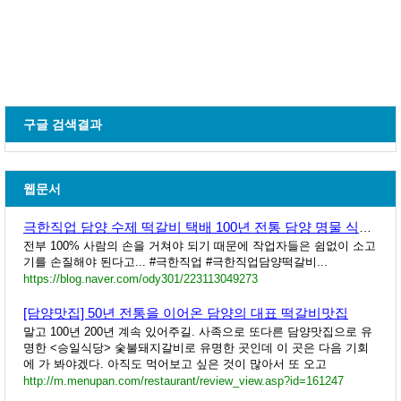
구글 검색결과
웹문서
극한직업 담양 수제 떡갈비 택배 100년 전통 담양 명물 식당 위치 연락처 담양 신식당
전부 100% 사람의 손을 거쳐야 되기 때문에 작업자들은 쉼없이 소고
기를 손질해야 된다고... #극한직업 #극한직업담양떡갈비...
https://blog.naver.com/ody301/223113049273
[담양맛집] 50년 전통을 이어온 담양의 대표 떡갈비맛집
말고 100년 200년 계속 있어주길. 사족으로 또다른 담양맛집으로 유
명한 <승일식당> 숯불돼지갈비로 유명한 곳인데 이 곳은 다음 기회
에 가 봐야겠다. 아직도 먹어보고 싶은 것이 많아서 또 오고
http://m.menupan.com/restaurant/review_view.asp?id=161247