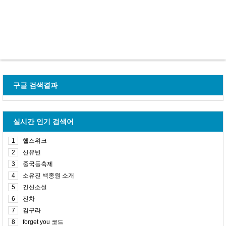
구글 검색결과
실시간 인기 검색어
1
헬스위크
2
신유빈
3
중국등축제
4
소유진 백종원 소개
5
긴신소설
6
전차
7
김구라
8
forget you 코드