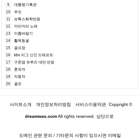
9
대통령기록관
10
부모
11
보톡스화학반응
12
끼리끼리 노래
13
이름바람기
14
활옥동굴
15
골프장
16
kbo 리그 신인 드래프트
17
구준엽 유퀴즈 대만 반응
18
혼외자
19
자동차
20
골프
사이트소개
개인정보처리방침
서비스이용약관
Copyright ©
dreamwas.com
All rights reserved.
상단으로
도메인 관련 문의 / 기타문의 사항이 있으시면 이메일