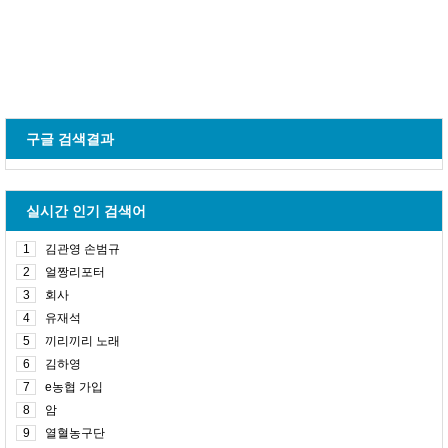
구글 검색결과
실시간 인기 검색어
1
김관영 손범규
2
얼짱리포터
3
회사
4
유재석
5
끼리끼리 노래
6
김하영
7
e농협 가입
8
암
9
열혈농구단