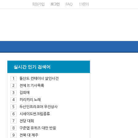
회원가입
로그인
FAQ
1:1문의
실시간 인기 검색어
1
돌산도 컨테이너 살인사건
2
전체 lt 기사목록
3
김희애
4
끼리끼리 노래
5
두산인프라코어 우진상사
6
시세이도썬크림종류
7
전당 대회
8
구준엽 유퀴즈 대만 반응
9
전북 대 제주