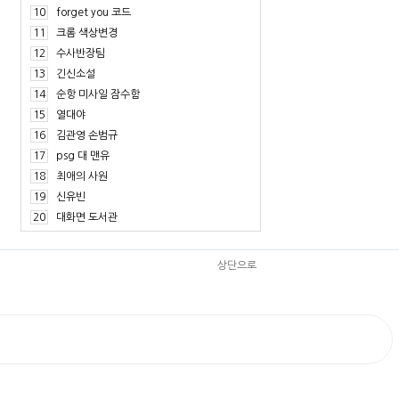
10
forget you 코드
11
크롬 색상변경
12
수사반장팀
13
긴신소설
14
순항 미사일 잠수함
15
열대야
16
김관영 손범규
17
psg 대 맨유
18
최애의 사원
19
신유빈
20
대화면 도서관
상단으로