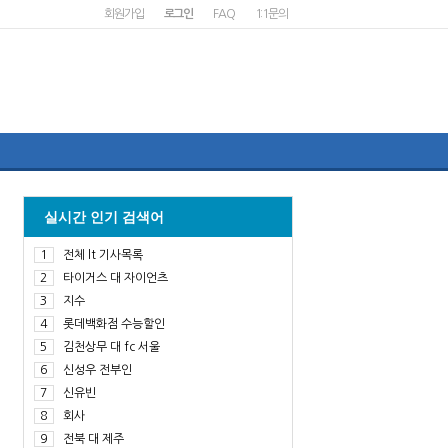
회원가입
로그인
FAQ
1:1문의
실시간 인기 검색어
1
전체 lt 기사목록
2
타이거스 대 자이언츠
3
지수
4
롯데백화점 수능할인
5
김천상무 대 fc 서울
6
신성우 전부인
7
신유빈
8
회사
9
전북 대 제주