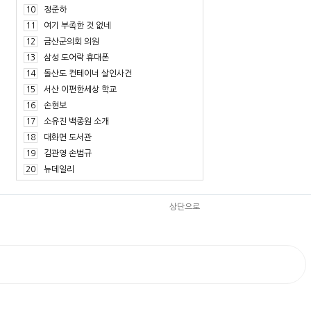
10
정준하
11
여기 부족한 것 없네
12
금산군의회 의원
13
삼성 도어락 휴대폰
14
돌산도 컨테이너 살인사건
15
서산 이편한세상 학교
16
손현보
17
소유진 백종원 소개
18
대화면 도서관
19
김관영 손범규
20
뉴데일리
상단으로