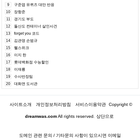
9
구준엽 유퀴즈 대만 반응
10
장항준
11
경기도 부도
12
돌산도 컨테이너 살인사건
13
forget you 코드
14
김관영 손범규
15
헬스위크
16
이지 한
17
롯데백화점 수능할인
18
이재룡
19
수사반장팀
20
대화면 도서관
사이트소개
개인정보처리방침
서비스이용약관
Copyright ©
dreamwas.com
All rights reserved.
상단으로
도메인 관련 문의 / 기타문의 사항이 있으시면 이메일