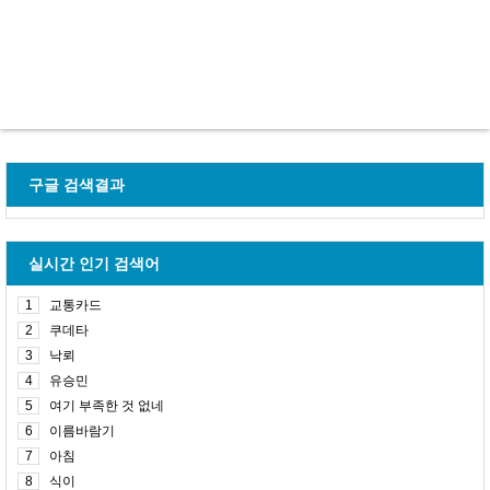
구글 검색결과
실시간 인기 검색어
1
교통카드
2
쿠데타
3
낙뢰
4
유승민
5
여기 부족한 것 없네
6
이름바람기
7
아침
8
식이