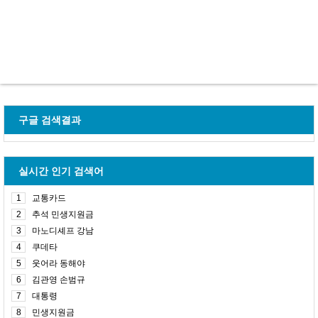
구글 검색결과
실시간 인기 검색어
1
교통카드
2
추석 민생지원금
3
마노디셰프 강남
4
쿠데타
5
웃어라 동해야
6
김관영 손범규
7
대통령
8
민생지원금