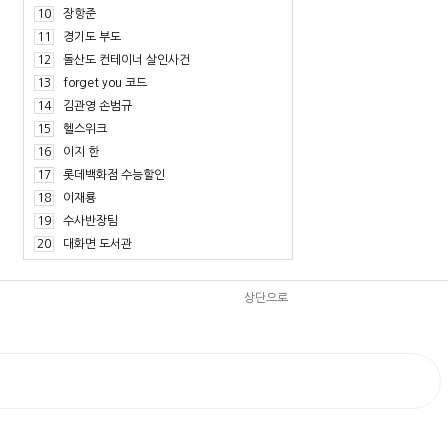
10
장항준
11
경기도 부도
12
돌산도 컨테이너 살인사건
13
forget you 코드
14
김관영 손범규
15
헬스위크
16
이지 한
17
롯데백화점 수능할인
18
이재룡
19
수사반장팀
20
대화면 도서관
상단으로