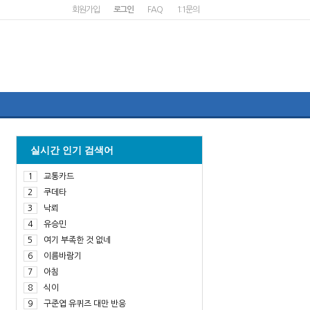
회원가입
로그인
FAQ
1:1문의
실시간 인기 검색어
1
교통카드
2
쿠데타
3
낙뢰
4
유승민
5
여기 부족한 것 없네
6
이름바람기
7
아침
8
식이
9
구준엽 유퀴즈 대만 반응