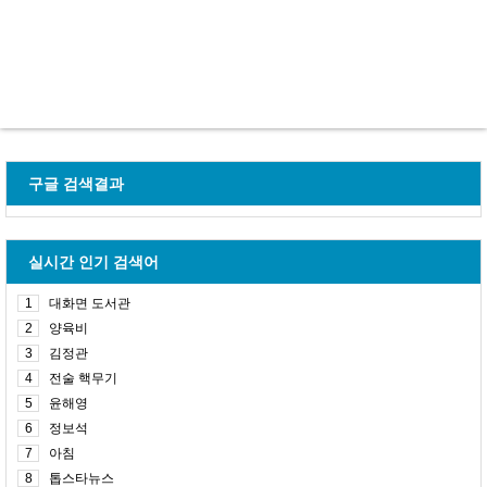
구글 검색결과
실시간 인기 검색어
1
대화면 도서관
2
양육비
3
김정관
4
전술 핵무기
5
윤해영
6
정보석
7
아침
8
톱스타뉴스