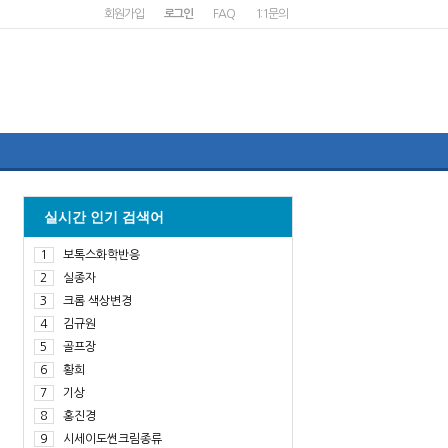
회원가입
로그인
FAQ
1:1문의
실시간 인기 검색어
1
보톡스화학반응
2
실종자
3
크롬 색상변경
4
김규원
5
골프장
6
황희
7
기상
8
홍진경
9
시세이도썬크림종류