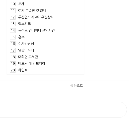
10
로제
11
여기 부족한 것 없네
12
두산인프라코어 우진상사
13
헬스위크
14
돌산도 컨테이너 살인사건
15
홍수
16
수사반장팀
17
얼짱리포터
18
대화면 도서관
19
베트남 대 캄보디아
20
차인표
상단으로