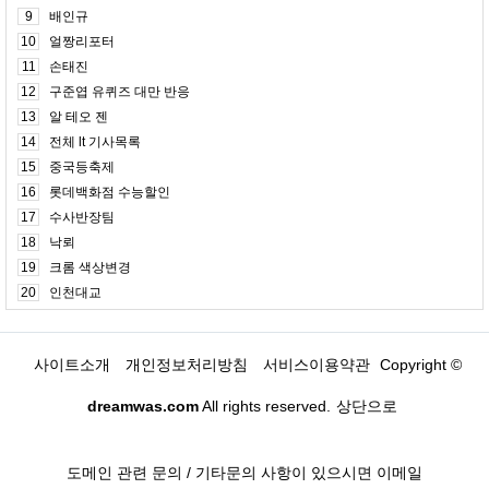
9
배인규
10
얼짱리포터
11
손태진
12
구준엽 유퀴즈 대만 반응
13
알 테오 젠
14
전체 lt 기사목록
15
중국등축제
16
롯데백화점 수능할인
17
수사반장팀
18
낙뢰
19
크롬 색상변경
20
인천대교
사이트소개
개인정보처리방침
서비스이용약관
Copyright ©
dreamwas.com
All rights reserved.
상단으로
도메인 관련 문의 / 기타문의 사항이 있으시면 이메일