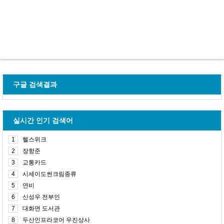
구글 검색결과
실시간 인기 검색어
1
헬스위크
2
장항준
3
교통카드
4
시세이도썬크림종류
5
연비
6
신성우 전부인
7
대화면 도서관
8
두산인프라코어 우진상사