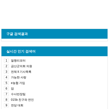
구글 검색결과
실시간 인기 검색어
1
얼짱리포터
2
금산군의회 의원
3
전체 lt 기사목록
4
가능한 사랑
5
e농협 가입
6
암
7
수사반장팀
8
015b 친구와 연인
9
전당 대회