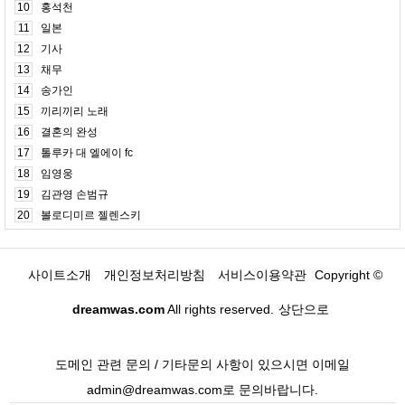
10
홍석천
11
일본
12
기사
13
채무
14
송가인
15
끼리끼리 노래
16
결혼의 완성
17
톨루카 대 엘에이 fc
18
임영웅
19
김관영 손범규
20
볼로디미르 젤렌스키
사이트소개
개인정보처리방침
서비스이용약관
Copyright ©
dreamwas.com
All rights reserved.
상단으로
도메인 관련 문의 / 기타문의 사항이 있으시면 이메일
admin@dreamwas.com로 문의바랍니다.