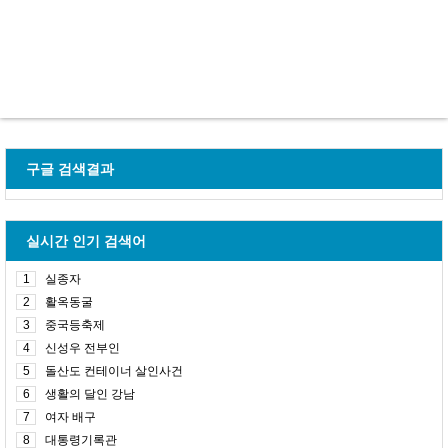
구글 검색결과
실시간 인기 검색어
1
실종자
2
활옥동굴
3
중국등축제
4
신성우 전부인
5
돌산도 컨테이너 살인사건
6
생활의 달인 강남
7
여자 배구
8
대통령기록관