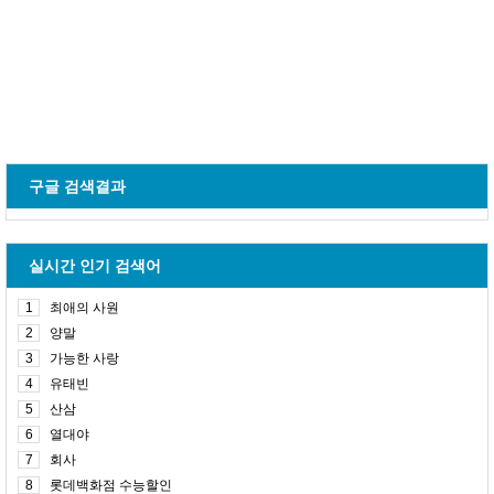
구글 검색결과
실시간 인기 검색어
1
최애의 사원
2
양말
3
가능한 사랑
4
유태빈
5
산삼
6
열대야
7
회사
8
롯데백화점 수능할인