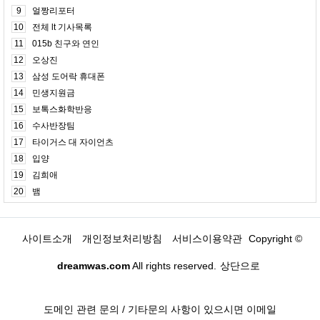
9
얼짱리포터
10
전체 lt 기사목록
11
015b 친구와 연인
12
오상진
13
삼성 도어락 휴대폰
14
민생지원금
15
보톡스화학반응
16
수사반장팀
17
타이거스 대 자이언츠
18
입양
19
김희애
20
뱀
사이트소개
개인정보처리방침
서비스이용약관
Copyright ©
dreamwas.com
All rights reserved.
상단으로
도메인 관련 문의 / 기타문의 사항이 있으시면 이메일