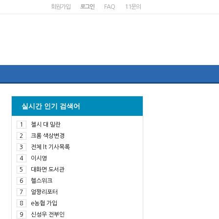
회원가입
로그인
FAQ
1:1문의
실시간 인기 검색어
1
첼시 대 밀란
2
크롬 색상변경
3
전체 lt 기사목록
4
이시영
5
대화면 도서관
6
헬스위크
7
얼짱리포터
8
e농협 가입
9
신성우 전부인