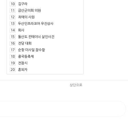
10
김구라
11
금산군의회 의원
12
최애의 사원
13
두산인프라코어 우진상사
14
회사
15
돌산도 컨테이너 살인사건
16
전당 대회
17
순항 미사일 잠수함
18
중국등축제
19
전참시
20
혼외자
상단으로