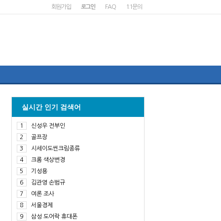
회원가입
로그인
FAQ
1:1문의
실시간 인기 검색어
1
신성우 전부인
2
골프장
3
시세이도썬크림종류
4
크롬 색상변경
5
기성용
6
김관영 손범규
7
여론 조사
8
서울경제
9
삼성 도어락 휴대폰