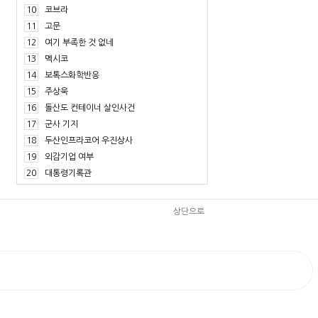
10
코브라
11
고문
12
여기 부족한 것 없네
13
멕시코
14
보톡스화학반응
15
주상욱
16
돌산도 컨테이너 살인사건
17
군사 기지
18
두산인프라코어 우진상사
19
외감기업 여부
20
대통령기록관
상단으로