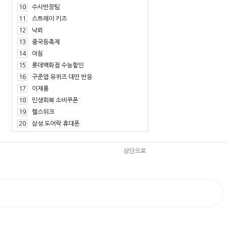
10
수사반장팀
11
스트레이 키즈
12
낙뢰
13
중국등축제
14
아침
15
롯데백화점 수능할인
16
구준엽 유퀴즈 대만 반응
17
이재룡
18
민생회복 소비쿠폰
19
헬스위크
20
삼성 도어락 휴대폰
상단으로