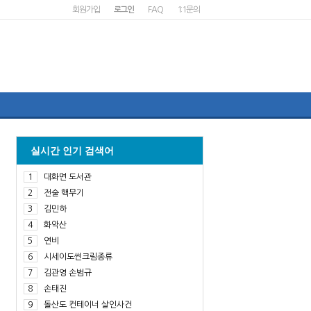
회원가입
로그인
FAQ
1:1문의
실시간 인기 검색어
1
대화면 도서관
2
전술 핵무기
3
김민하
4
화악산
5
연비
6
시세이도썬크림종류
7
김관영 손범규
8
손태진
9
돌산도 컨테이너 살인사건