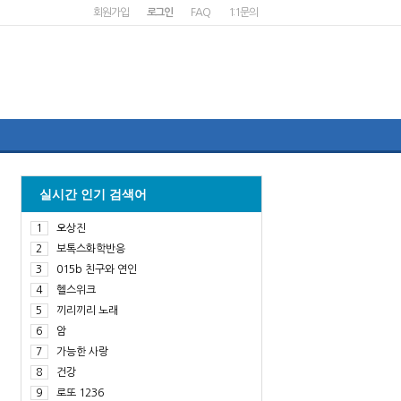
회원가입
로그인
FAQ
1:1문의
실시간 인기 검색어
1
오상진
2
보톡스화학반응
3
015b 친구와 연인
4
헬스위크
5
끼리끼리 노래
6
암
7
가능한 사랑
8
건강
9
로또 1236