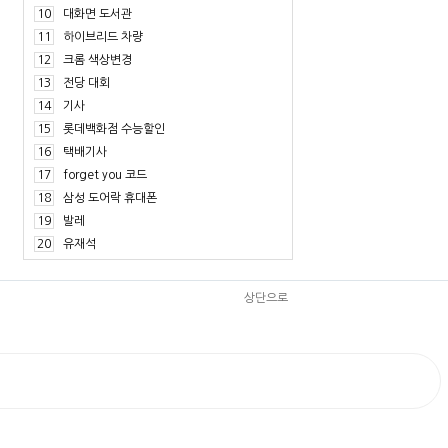
10
대화면 도서관
11
하이브리드 차량
12
크롬 색상변경
13
전당 대회
14
기사
15
롯데백화점 수능할인
16
택배기사
17
forget you 코드
18
삼성 도어락 휴대폰
19
발레
20
유재석
상단으로