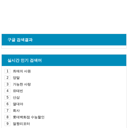
구글 검색결과
실시간 인기 검색어
1
최애의 사원
2
양말
3
가능한 사랑
4
유태빈
5
산삼
6
열대야
7
회사
8
롯데백화점 수능할인
9
얼짱리포터